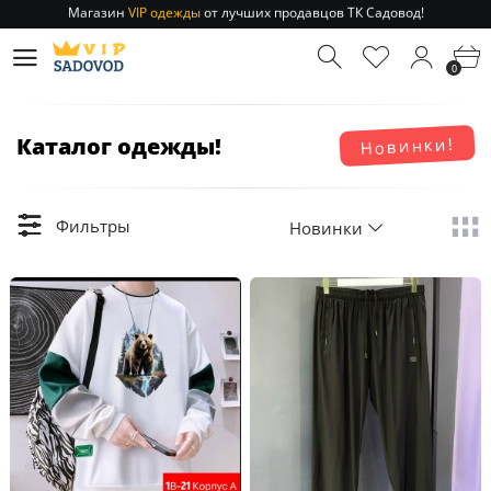
Отправление заказа 1-3 дня
по РФ и МСК!
Магазин
VIP одежды
от лучших продавцов ТК Садовод!
0
Отправление заказа 1-3 дня
по РФ и МСК!
Каталог одежды!
Новинки!
Фильтры
Новинки