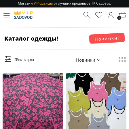
Отправление заказа 1-3 дня
по РФ и МСК!
Магазин
VIP одежды
от лучших продавцов ТК Садовод!
0
Отправление заказа 1-3 дня
по РФ и МСК!
Каталог одежды!
Новинки!
Фильтры
Новинки