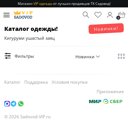
Магазин
VIP одежды
от лучших продавцов ТК Садовод!
Отправление заказа 1-3 дня
по РФ и МСК!
0
Магазин
VIP одежды
от лучших продавцов ТК Садовод!
Отправление заказа 1-3 дня
по РФ и МСК!
Каталог одежды!
Новинки!
Кигуруми ушастый заяц
Фильтры
Новинки
Каталог
Поддержка
Условия покупки
Приложение
©
2026
Sadovod-VIP.ru