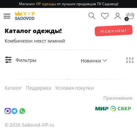
Магазин
VIP одежды
от лучших продавцов ТК Садовод!
Отправление заказа 1-3 дня
по РФ и МСК!
Магазин
VIP одежды
от лучших продавцов ТК Садовод!
0
Отправление заказа 1-3 дня
по РФ и МСК!
Каталог одежды!
Новинки!
Комбинезон некст зимний
Фильтры
Новинки
Каталог
Поддержка
Условия покупки
Приложение
©
2026
Sadovod-VIP.ru