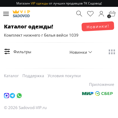
Магазин
VIP одежды
от лучших продавцов ТК Садовод!
Отправление заказа 1-3 дня
по РФ и МСК!
0
Магазин
VIP одежды
от лучших продавцов ТК Садовод!
Отправление заказа 1-3 дня
по РФ и МСК!
Каталог одежды!
Новинки!
Комплект нижнего г белья вейси 1039
Фильтры
Новинки
Каталог
Поддержка
Условия покупки
Приложение
©
2026
Sadovod-VIP.ru