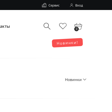
Сервис
Вход
такты
0
Новинки!
Новинки