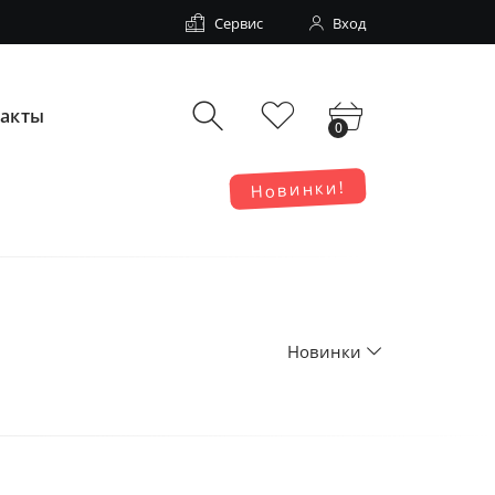
Сервис
Вход
такты
0
Новинки!
Новинки