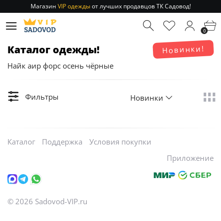
Магазин
VIP одежды
от лучших продавцов ТК Садовод!
Отправление заказа 1-3 дня
по РФ и МСК!
0
Магазин
VIP одежды
от лучших продавцов ТК Садовод!
Отправление заказа 1-3 дня
по РФ и МСК!
Каталог одежды!
Новинки!
Найк аир форс осень чёрные
Фильтры
Новинки
Каталог
Поддержка
Условия покупки
Приложение
©
2026
Sadovod-VIP.ru