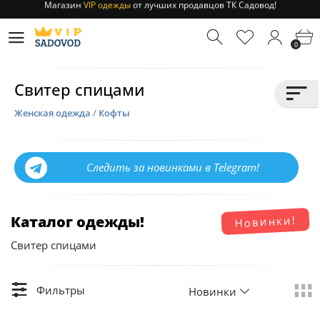
Отправление заказа 1-3 дня
по РФ и МСК!
Магазин
VIP одежды
от лучших продавцов ТК Садовод!
0
Отправление заказа 1-3 дня
по РФ и МСК!
Свитер спицами
Женская одежда
/
Кофты
Следить за новинками в Telegram!
Каталог одежды!
Новинки!
Свитер спицами
Фильтры
Новинки