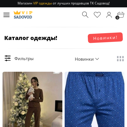
Отправление заказа 1-3 дня
по РФ и МСК!
Магазин
VIP одежды
от лучших продавцов ТК Садовод!
0
Отправление заказа 1-3 дня
по РФ и МСК!
Каталог одежды!
Новинки!
Фильтры
Новинки