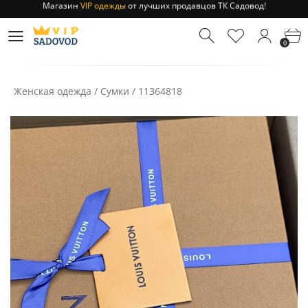
Отправление заказа 1-3 дня
по РФ и МСК!
Магазин
VIP одежды
от лучших продавцов ТК Садовод!
0
Отправление заказа 1-3 дня
по РФ и МСК!
Женская одежда
/
Сумки
/
11364818