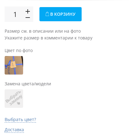
В КОРЗИНУ
Размер см. в описании или на фото
Укажите размер в комментарии к товару
Цвет по фото
Замена цвета/модели
В
ы
б
а
т
ь
з
а
м
е
н
р
у
Выбрать цвет?
Доставка