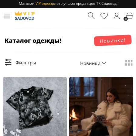
Отправление заказа 1-3 дня
по РФ и МСК!
Магазин
VIP одежды
от лучших продавцов ТК Садовод!
0
Отправление заказа 1-3 дня
по РФ и МСК!
Каталог одежды!
Новинки!
Фильтры
Новинки