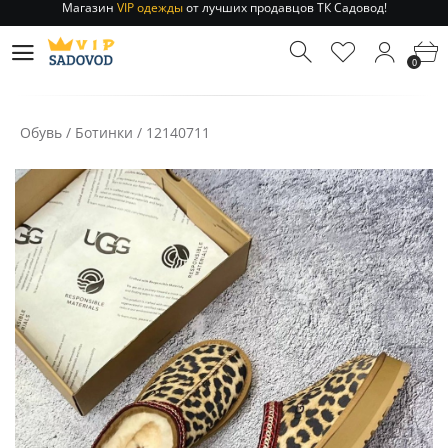
Отправление заказа 1-3 дня
по РФ и МСК!
Магазин
VIP одежды
от лучших продавцов ТК Садовод!
0
Отправление заказа 1-3 дня
по РФ и МСК!
Обувь
/
Ботинки
/
12140711