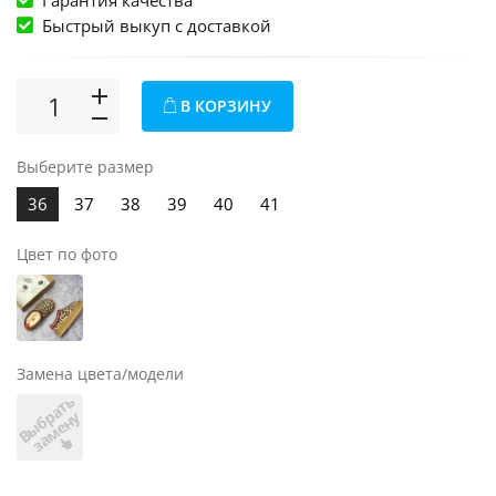
Гарантия качества
Быстрый выкуп c доставкой
В КОРЗИНУ
Выберите размер
36
37
38
39
40
41
Цвет по фото
Замена цвета/модели
В
ы
б
а
т
ь
з
а
м
е
н
р
у