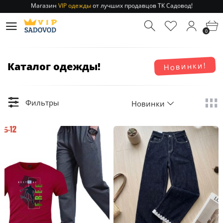
Отправление заказа 1-3 дня
по РФ и МСК!
Магазин
VIP одежды
от лучших продавцов ТК Садовод!
0
Отправление заказа 1-3 дня
по РФ и МСК!
Каталог одежды!
Новинки!
Фильтры
Новинки