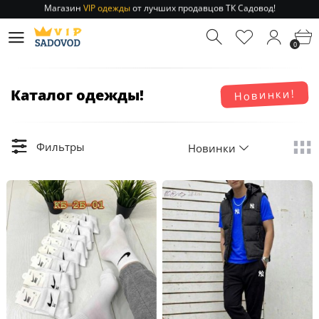
Отправление заказа 1-3 дня
по РФ и МСК!
Магазин
VIP одежды
от лучших продавцов ТК Садовод!
0
Отправление заказа 1-3 дня
по РФ и МСК!
Каталог одежды!
Новинки!
Фильтры
Новинки