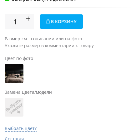
В КОРЗИНУ
Размер см. в описании или на фото
Укажите размер в комментарии к товару
Цвет по фото
Замена цвета/модели
В
ы
б
а
т
ь
з
а
м
е
н
р
у
Выбрать цвет?
Доставка