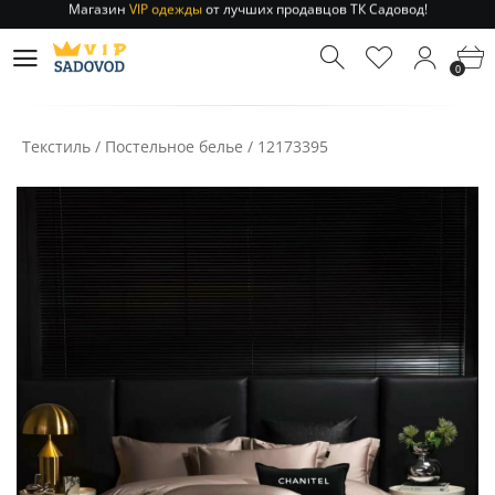
Отправление заказа 1-3 дня
по РФ и МСК!
Магазин
VIP одежды
от лучших продавцов ТК Садовод!
0
Отправление заказа 1-3 дня
по РФ и МСК!
Текстиль
/
Постельное белье
/
12173395