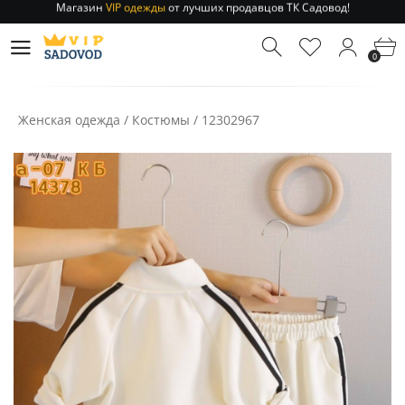
Отправление заказа 1-3 дня
по РФ и МСК!
Магазин
VIP одежды
от лучших продавцов ТК Садовод!
0
Отправление заказа 1-3 дня
по РФ и МСК!
Женская одежда
/
Костюмы
/
12302967