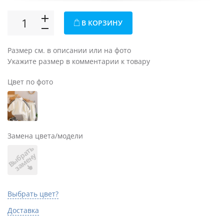
В КОРЗИНУ
Размер см. в описании или на фото
Укажите размер в комментарии к товару
Цвет по фото
Замена цвета/модели
В
ы
б
а
т
ь
з
а
м
е
н
р
у
Выбрать цвет?
Доставка