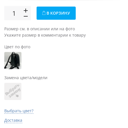
В КОРЗИНУ
Размер см. в описании или на фото
Укажите размер в комментарии к товару
Цвет по фото
Замена цвета/модели
В
ы
б
а
т
ь
з
а
м
е
н
р
у
Выбрать цвет?
Доставка