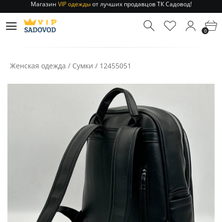
Отправление заказа 1-3 дня
по РФ и МСК!
Магазин
VIP одежды
от лучших продавцов ТК Садовод!
0
Отправление заказа 1-3 дня
по РФ и МСК!
Женская одежда
/
Сумки
/
12455051