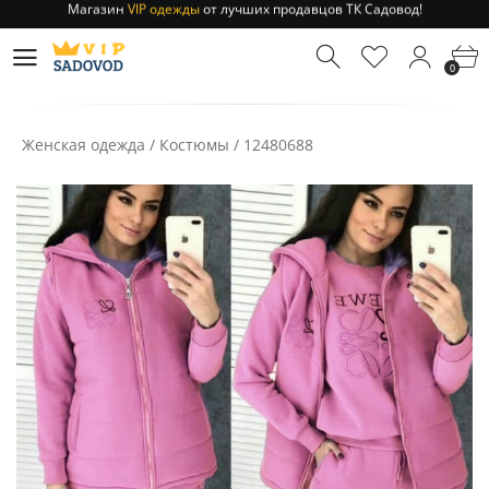
Отправление заказа 1-3 дня
по РФ и МСК!
Магазин
VIP одежды
от лучших продавцов ТК Садовод!
0
Отправление заказа 1-3 дня
по РФ и МСК!
Женская одежда
/
Костюмы
/
12480688