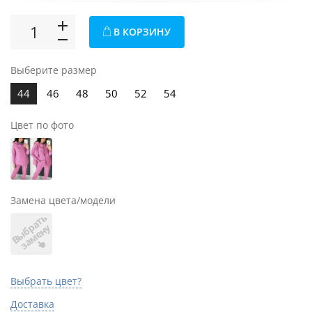
В КОРЗИНУ
Выберите размер
44
46
48
50
52
54
Цвет по фото
Замена цвета/модели
В
ы
б
а
т
ь
з
а
м
е
н
р
у
Выбрать цвет?
Доставка