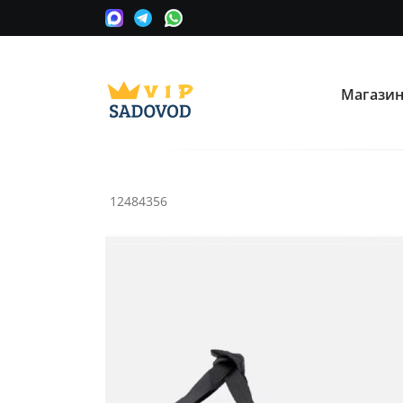
Магази
О нас
Опла
Мы сотрудничаем с оптовыми
Прини
поставщиками вещевых рынков в
карту
Москве.
12484356
Часто ищут:
Nike
Крос
Информация
Условия покупки
Как сделать заказ
Рассчитать доставку
Доставка и возврат