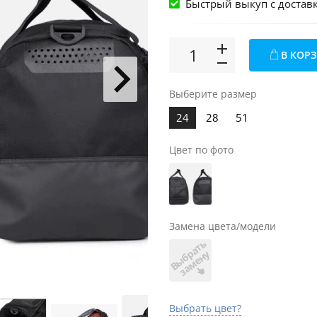
Быстрый выкуп c достав
В КОР
Выберите размер
24
28
51
Цвет по фото
Замена цвета/модели
В
ы
б
а
т
ь
з
а
м
е
н
р
у
Выбрать цвет?