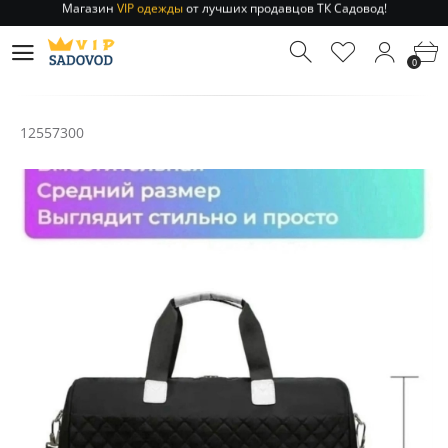
Отправление заказа 1-3 дня
по РФ и МСК!
Магазин
VIP одежды
от лучших продавцов ТК Садовод!
0
Отправление заказа 1-3 дня
по РФ и МСК!
12557300