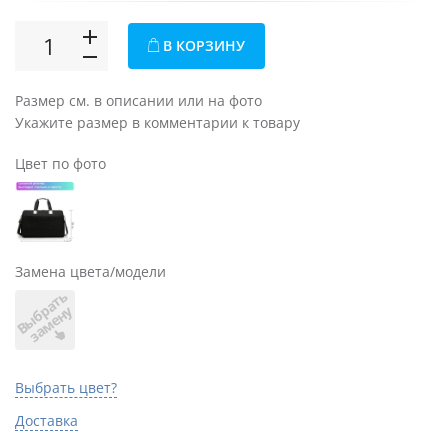
В КОРЗИНУ
Размер см. в описании или на фото
Укажите размер в комментарии к товару
Цвет по фото
Замена цвета/модели
В
ы
б
а
т
ь
з
а
м
е
н
р
у
Выбрать цвет?
Доставка