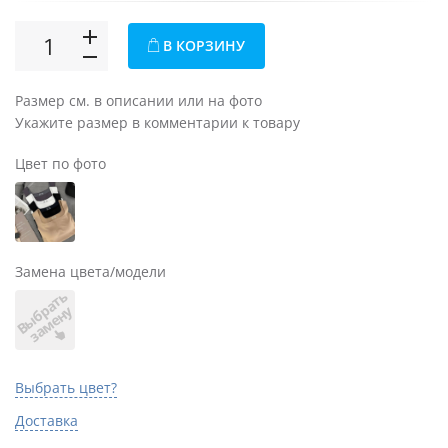
В КОРЗИНУ
Размер см. в описании или на фото
Укажите размер в комментарии к товару
Цвет по фото
Замена цвета/модели
В
ы
б
а
т
ь
з
а
м
е
н
р
у
Выбрать цвет?
Доставка