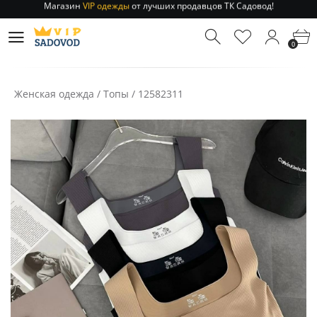
Отправление заказа 1-3 дня
по РФ и МСК!
Магазин
VIP одежды
от лучших продавцов ТК Садовод!
0
Отправление заказа 1-3 дня
по РФ и МСК!
Женская одежда
/
Топы
/
12582311