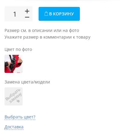
В КОРЗИНУ
Размер см. в описании или на фото
Укажите размер в комментарии к товару
Цвет по фото
Замена цвета/модели
В
ы
б
а
т
ь
з
а
м
е
н
р
у
Выбрать цвет?
Доставка