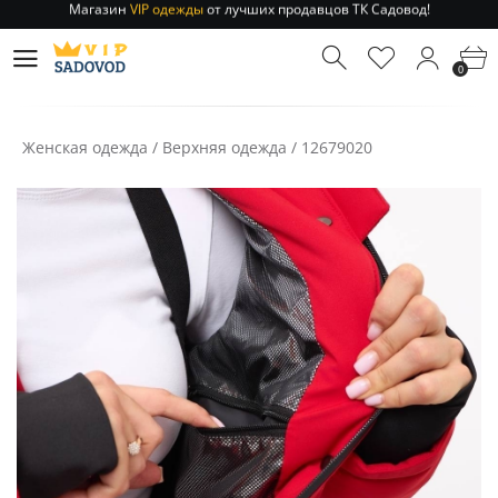
Отправление заказа 1-3 дня
по РФ и МСК!
Магазин
VIP одежды
от лучших продавцов ТК Садовод!
0
Отправление заказа 1-3 дня
по РФ и МСК!
Женская одежда
/
Верхняя одежда
/
12679020