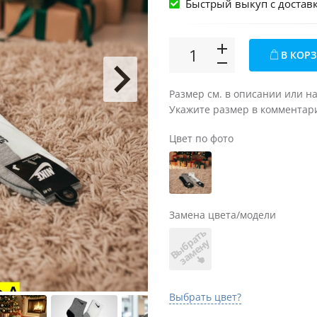
Быстрый выкуп c достав
В КОР
Размер см. в описании или н
Укажите размер в комментари
Цвет по фото
Замена цвета/модели
В
ы
б
а
т
ь
з
а
м
е
н
р
у
Выбрать цвет?