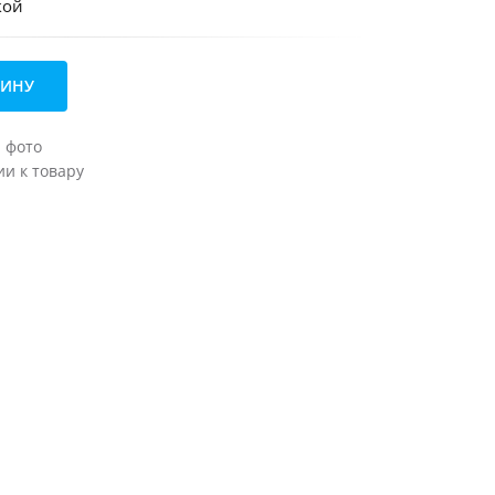
кой
ЗИНУ
а фото
и к товару