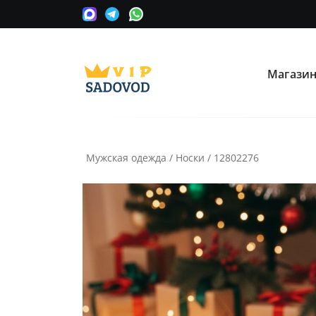
Магази
О нас
Опла
Мы сотрудничаем с оптовыми
Прини
поставщиками вещевых рынков в
карту
Москве.
Мужская одежда
/
Носки
/
12802276
Часто ищут:
Nike
Крос
Информация
Условия покупки
Как сделать заказ
Рассчитать доставку
Доставка и возврат