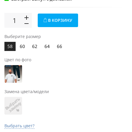
В КОРЗИНУ
Выберите размер
58
60
62
64
66
Цвет по фото
Замена цвета/модели
В
ы
б
а
т
ь
з
а
м
е
н
р
у
Выбрать цвет?