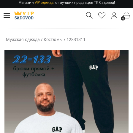
Отправление заказа 1-3 дня
по РФ и МСК!
Магазин
VIP одежды
от лучших продавцов ТК Садовод!
0
Отправление заказа 1-3 дня
по РФ и МСК!
Мужская одежда
/
Костюмы
/
12831311