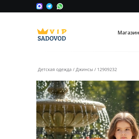
Магази
О нас
Опла
Мы сотрудничаем с оптовыми
Прини
поставщиками вещевых рынков в
карту
Москве.
Детская одежда
/
Джинсы
/
12909232
Часто ищут:
Nike
Крос
Информация
Условия покупки
Как сделать заказ
Рассчитать доставку
Доставка и возврат