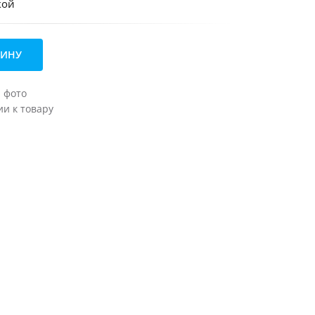
кой
ЗИНУ
а фото
и к товару