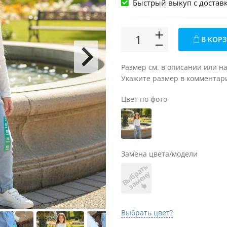
Быстрый выкуп c достав
В КОР
Размер см. в описании или н
Укажите размер в комментари
Цвет по фото
Замена цвета/модели
В
ы
б
а
т
ь
з
а
м
е
н
р
у
Выбрать цвет?