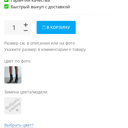
Гарантия качества
Быстрый выкуп c доставкой
В КОРЗИНУ
Размер см. в описании или на фото
Укажите размер в комментарии к товару
Цвет по фото
Замена цвета/модели
В
ы
б
а
т
ь
з
а
м
е
н
р
у
Выбрать цвет?