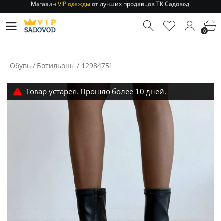
Отправление заказа 1-3 дня
по РФ и МСК!
Магазин
VIP одежды
от лучших продавцов ТК Садовод!
0
Отправление заказа 1-3 дня
по РФ и МСК!
Обувь
/
Ботильоны
/
12984751
Товар устарел. Прошло более 10 дней.