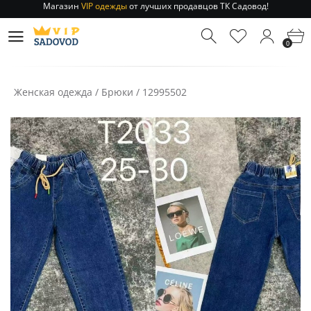
Отправление заказа 1-3 дня
по РФ и МСК!
Магазин
VIP одежды
от лучших продавцов ТК Садовод!
0
Отправление заказа 1-3 дня
по РФ и МСК!
Женская одежда
/
Брюки
/
12995502