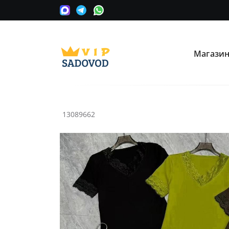
Магази
О нас
Опла
Мы сотрудничаем с оптовыми
Прини
поставщиками вещевых рынков в
карту
Москве.
13089662
Часто ищут:
Nike
Крос
Информация
Условия покупки
Как сделать заказ
Рассчитать доставку
Доставка и возврат