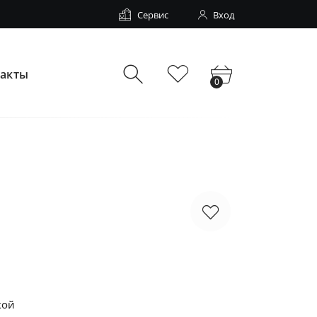
Сервис
Вход
такты
0
кой