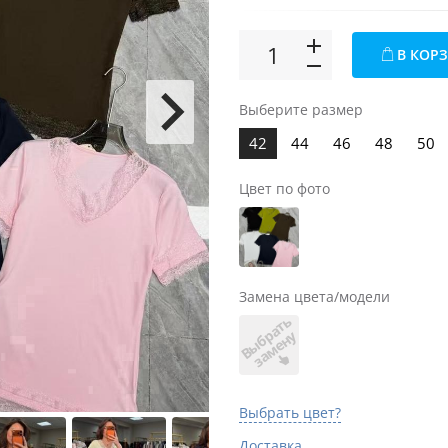
В КОР
Выберите размер
42
44
46
48
50
Цвет по фото
Замена цвета/модели
В
ы
б
а
т
ь
з
а
м
е
н
р
у
Выбрать цвет?
Доставка