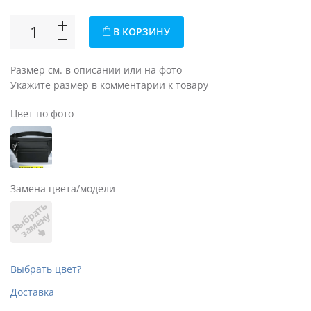
В КОРЗИНУ
Размер см. в описании или на фото
Укажите размер в комментарии к товару
Цвет по фото
Замена цвета/модели
В
ы
б
а
т
ь
з
а
м
е
н
р
у
Выбрать цвет?
Доставка