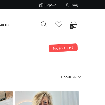
Сервис
Вход
такты
0
Новинки!
Новинки