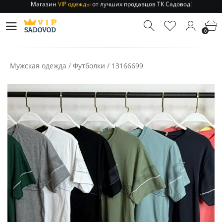
Отправление заказа 1-3 дня
по РФ и МСК!
Магазин
VIP одежды
от лучших продавцов ТК Садовод!
0
Отправление заказа 1-3 дня
по РФ и МСК!
Мужская одежда
/
Футболки
/
13166699