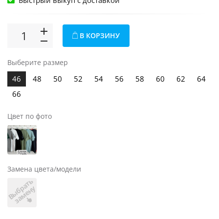
Быстрый выкуп c доставкой
В КОРЗИНУ
Выберите размер
46
48
50
52
54
56
58
60
62
64
66
Цвет по фото
Замена цвета/модели
В
ы
б
а
т
ь
з
а
м
е
н
р
у