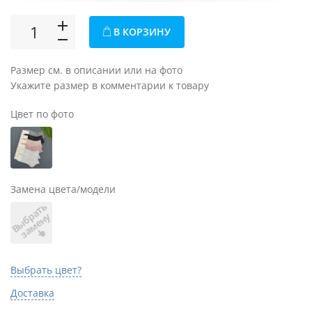
В КОРЗИНУ
Размер см. в описании или на фото
Укажите размер в комментарии к товару
Цвет по фото
Замена цвета/модели
В
ы
б
а
т
ь
з
а
м
е
н
р
у
Выбрать цвет?
Доставка