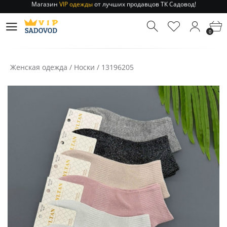
Отправление заказа 1-3 дня
по РФ и МСК!
Магазин
VIP одежды
от лучших продавцов ТК Садовод!
0
Отправление заказа 1-3 дня
по РФ и МСК!
Женская одежда
/
Носки
/
13196205