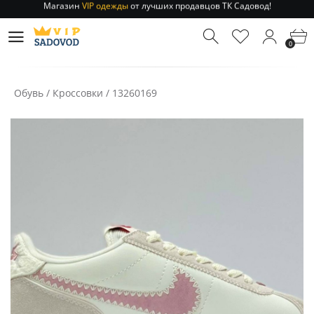
Отправление заказа 1-3 дня
по РФ и МСК!
Магазин
VIP одежды
от лучших продавцов ТК Садовод!
0
Отправление заказа 1-3 дня
по РФ и МСК!
Обувь
/
Кроссовки
/
13260169