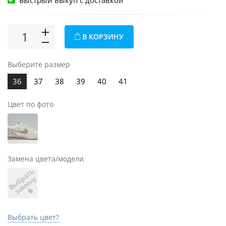
Быстрый выкуп c доставкой
В КОРЗИНУ
Выберите размер
36
37
38
39
40
41
Цвет по фото
Замена цвета/модели
В
ы
б
а
т
ь
з
а
м
е
н
р
у
Выбрать цвет?