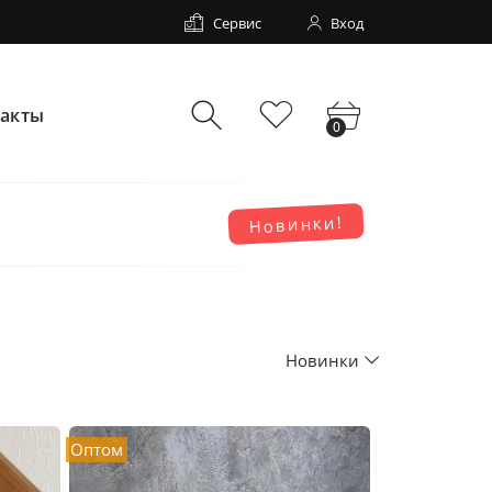
Сервис
Вход
такты
0
Новинки!
Новинки
Оптом