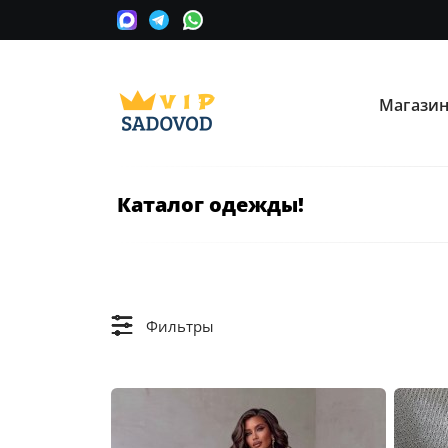
Магази
О нас
Опла
Мы сотрудничаем с оптовыми
Прини
поставщиками вещевых рынков в
карту
Москве.
Каталог одежды!
Часто ищут:
Nike
Крос
Информация
Условия покупки
Фильтры
Как сделать заказ
Рассчитать доставку
Доставка и возврат