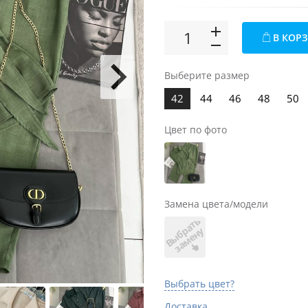
В КОР
Выберите размер
42
44
46
48
50
Цвет по фото
Замена цвета/модели
В
ы
б
а
т
ь
з
а
м
е
н
р
у
Выбрать цвет?
Доставка