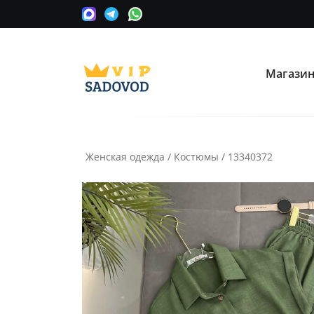
Магази
О нас
Опла
Мы сотрудничаем с оптовыми
Прини
поставщиками вещевых рынков в
карту
Москве.
Женская одежда
/
Костюмы
/
13340372
Часто ищут:
Nike
Крос
Информация
Условия покупки
Как сделать заказ
Рассчитать доставку
Доставка и возврат