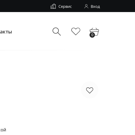
Сервис
Вход
такты
0
кой