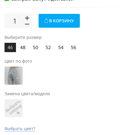
В КОРЗИНУ
Выберите размер
46
48
50
52
54
56
Цвет по фото
Замена цвета/модели
В
ы
б
а
т
ь
з
а
м
е
н
р
у
Выбрать цвет?