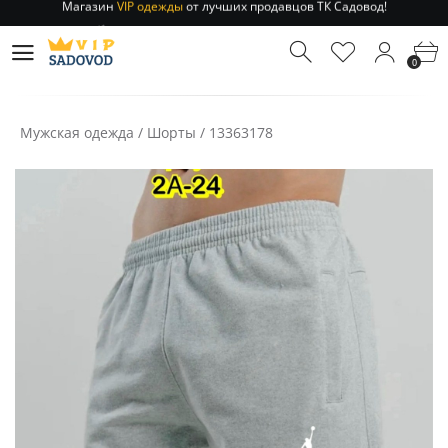
Отправление заказа 1-3 дня
по РФ и МСК!
Магазин
VIP одежды
от лучших продавцов ТК Садовод!
0
Отправление заказа 1-3 дня
по РФ и МСК!
Мужская одежда
/
Шорты
/
13363178