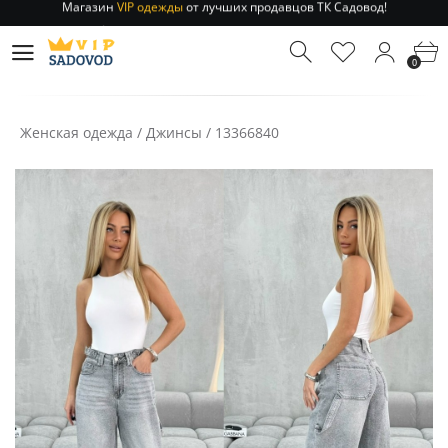
Отправление заказа 1-3 дня
по РФ и МСК!
Магазин
VIP одежды
от лучших продавцов ТК Садовод!
0
Отправление заказа 1-3 дня
по РФ и МСК!
Женская одежда
/
Джинсы
/
13366840