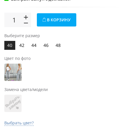
В КОРЗИНУ
Выберите размер
40
42
44
46
48
Цвет по фото
Замена цвета/модели
В
ы
б
а
т
ь
з
а
м
е
н
р
у
Выбрать цвет?