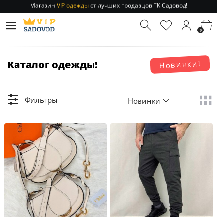
Отправление заказа 1-3 дня
по РФ и МСК!
Магазин
VIP одежды
от лучших продавцов ТК Садовод!
0
Отправление заказа 1-3 дня
по РФ и МСК!
Каталог одежды!
Новинки!
Фильтры
Новинки