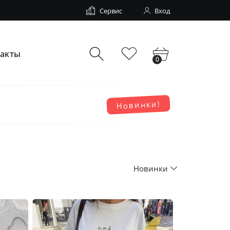
Сервис
Вход
такты
0
Новинки!
Новинки