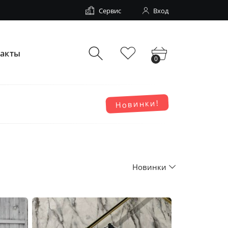
Сервис
Вход
такты
0
Новинки!
Новинки