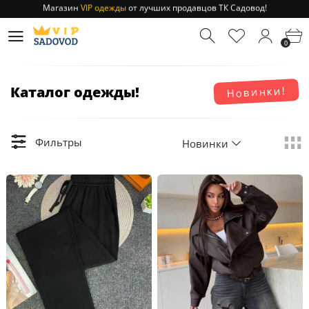
Отправление заказа 1-3 дня
по РФ и МСК!
Магазин
VIP одежды
от лучших продавцов ТК Садовод!
0
Отправление заказа 1-3 дня
по РФ и МСК!
Каталог одежды!
Новинки!
Фильтры
Новинки