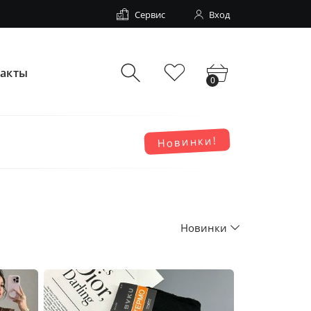
Сервис
Вход
такты
0
Новинки!
Новинки