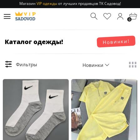
Отправление заказа 1-3 дня
по РФ и МСК!
Магазин
VIP одежды
от лучших продавцов ТК Садовод!
0
Отправление заказа 1-3 дня
по РФ и МСК!
Каталог одежды!
Новинки!
Фильтры
Новинки