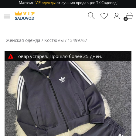
Отправление заказа 1-3 дня
по РФ и МСК!
Магазин
VIP одежды
от лучших продавцов ТК Садовод!
0
Отправление заказа 1-3 дня
по РФ и МСК!
Женская одежда
/
Костюмы
/
13499767
Товар устарел. Прошло более 25 дней.