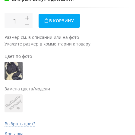
В КОРЗИНУ
Размер см. в описании или на фото
Укажите размер в комментарии к товару
Цвет по фото
Замена цвета/модели
В
ы
б
а
т
ь
з
а
м
е
н
р
у
Выбрать цвет?
Доставка