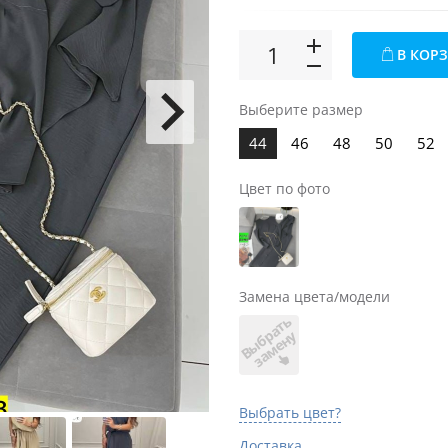
В КОР
Выберите размер
44
46
48
50
52
Цвет по фото
Замена цвета/модели
В
ы
б
а
т
ь
з
а
м
е
н
р
у
Выбрать цвет?
Доставка