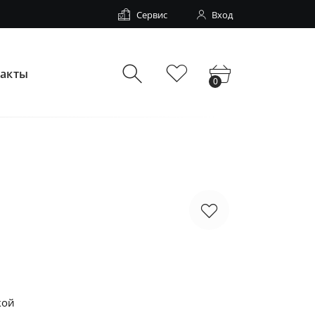
Сервис
Вход
такты
0
кой