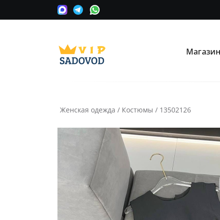
Магази
О нас
Опла
Мы сотрудничаем с оптовыми
Прини
поставщиками вещевых рынков в
карту
Москве.
Женская одежда
/
Костюмы
/
13502126
Часто ищут:
Nike
Крос
Информация
Условия покупки
Как сделать заказ
Рассчитать доставку
Доставка и возврат