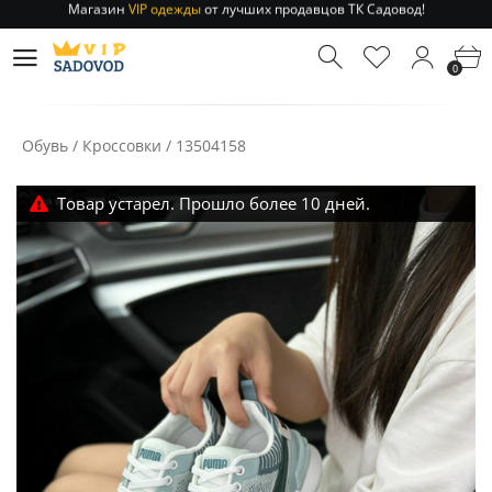
Отправление заказа 1-3 дня
по РФ и МСК!
Магазин
VIP одежды
от лучших продавцов ТК Садовод!
0
Отправление заказа 1-3 дня
по РФ и МСК!
Обувь
/
Кроссовки
/
13504158
Товар устарел. Прошло более 10 дней.