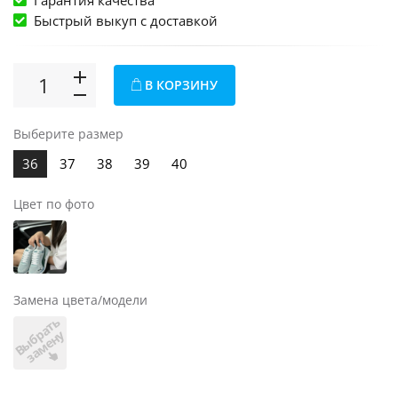
Гарантия качества
Быстрый выкуп c доставкой
В КОРЗИНУ
Выберите размер
36
37
38
39
40
Цвет по фото
Замена цвета/модели
В
ы
б
а
т
ь
з
а
м
е
н
р
у