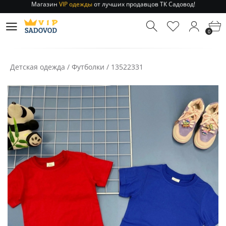
Отправление заказа 1-3 дня
по РФ и МСК!
Магазин
VIP одежды
от лучших продавцов ТК Садовод!
0
Отправление заказа 1-3 дня
по РФ и МСК!
Детская одежда
/
Футболки
/
13522331