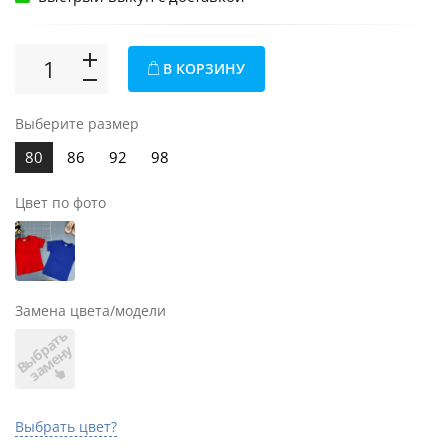
В КОРЗИНУ
Выберите размер
80
86
92
98
Цвет по фото
Замена цвета/модели
В
ы
б
а
т
ь
з
а
м
е
н
р
у
Выбрать цвет?