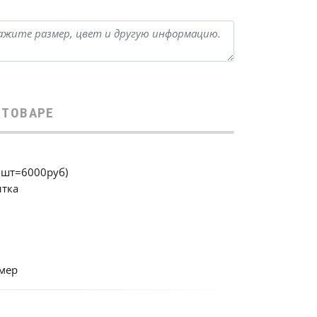
 ТОВАРЕ
3шт=6000руб)
итка
мер