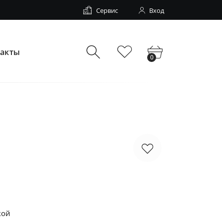
Сервис
Вход
такты
0
кой