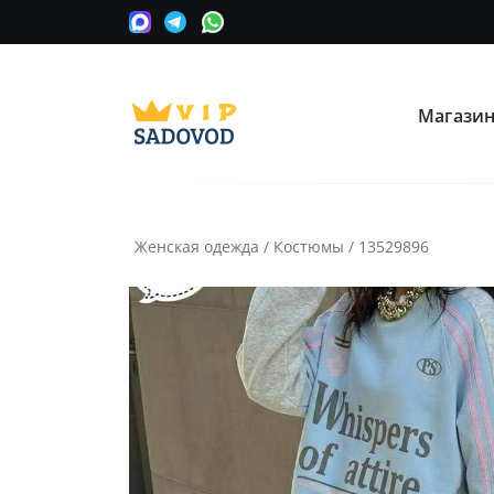
Магази
О нас
Опла
Мы сотрудничаем с оптовыми
Прини
поставщиками вещевых рынков в
карту
Москве.
Женская одежда
/
Костюмы
/
13529896
Часто ищут:
Nike
Крос
Информация
Условия покупки
Как сделать заказ
Рассчитать доставку
Доставка и возврат